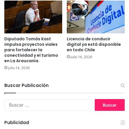
e
r
l
e
I
d
S
e
P
E
y
r
Diputado Tomás Kast
Licencia de conducir
R
i
impulsa proyectos viales
digital ya está disponible
e
c
para fortalecer la
en todo Chile
g
a
conectividad y el turismo
julio 14, 2026
i
H
en La Araucanía.
s
a
julio 14, 2026
t
g
r
a
o
n
Buscar Publicación
C
i
v
B
i
u
l
s
c
Publicidad
a