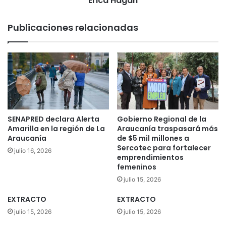
Erica Hagan
r
p
o
a
Publicaciones relacionadas
b
g
a
a
r
r
o
$
n
2
c
0
o
0
m
m
p
i
SENAPRED declara Alerta
Gobierno Regional de la
u
l
Amarilla en la región de La
Araucanía traspasará más
t
l
Araucanía
de $5 mil millones a
a
Sercotec para fortalecer
o
julio 16, 2026
emprendimientos
d
n
femeninos
o
e
r
s
julio 15, 2026
e
a
EXTRACTO
EXTRACTO
s
p
e
a
julio 15, 2026
julio 15, 2026
n
d