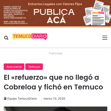
Buscar por
M
Publicidad
Araucanía
Temuco
El «refuerzo» que no llegó a
Cobreloa y fichó en Temuco
Equipo TemucoDiario
marzo 10, 2020