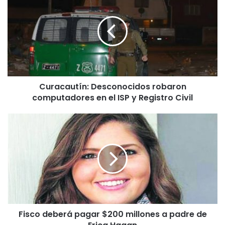
u
r
a
c
a
u
t
í
Curacautín: Desconocidos robaron
n
computadores en el ISP y Registro Civil
:
D
e
F
s
i
c
s
o
c
n
o
o
d
c
e
i
b
d
e
o
Fisco deberá pagar $200 millones a padre de
r
s
á