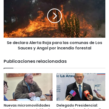
e
e
g
d
ó
e
a
c
l
l
7
a
0
r
,
a
7
Se declara Alerta Roja para las comunas de Los
A
%
Sauces y Angol por incendio forestal
l
e
e
n
r
Publicaciones relacionadas
l
t
a
a
ú
R
l
o
t
j
i
a
m
p
a
a
m
r
Nuevas micromovilidades
Delegado Presidencial:
e
a