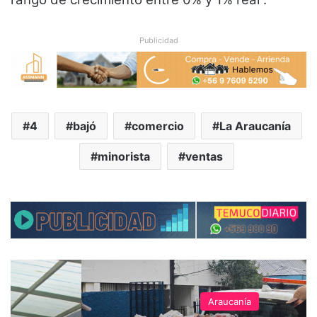
Publicidad
4
bajó
comercio
La Araucanía
minorista
ventas
Araucanía