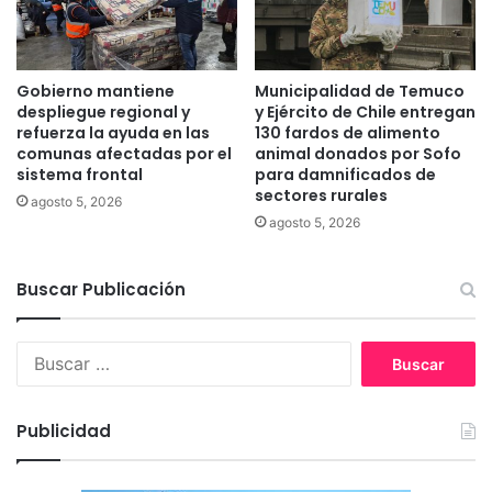
l
y
e
A
r
n
a
g
Gobierno mantiene
Municipalidad de Temuco
e
o
despliegue regional y
y Ejército de Chile entregan
s
l
refuerza la ayuda en las
130 fardos de alimento
t
comunas afectadas por el
animal donados por Sofo
p
sistema frontal
para damnificados de
e
o
sectores rurales
v
r
agosto 5, 2026
e
i
agosto 5, 2026
r
n
a
c
Buscar Publicación
n
e
o
n
d
B
i
u
o
s
f
c
Publicidad
o
a
r
r
e
: