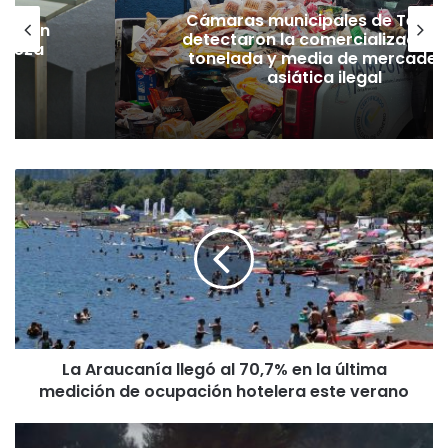
Cámaras municipales de Temu
lación
detectaron la comercialización
hueza
tonelada y media de mercader
pó
asiática ilegal
L
a
A
r
a
u
c
a
n
La Araucanía llegó al 70,7% en la última
í
medición de ocupación hotelera este verano
a
l
l
S