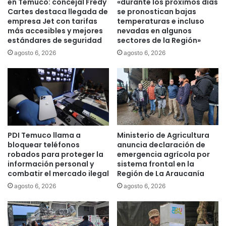
en Temuco: concejal Fredy
«durante los próximos días
d
l
Cartes destaca llegada de
se pronostican bajas
i
empresa Jet con tarifas
temperaturas e incluso
a
más accesibles y mejores
nevadas en algunos
c
s
estándares de seguridad
sectores de la Región»
i
c
ó
o
agosto 6, 2026
agosto 6, 2026
n
m
d
u
e
n
o
a
c
s
u
d
p
e
PDI Temuco llama a
Ministerio de Agricultura
a
L
bloquear teléfonos
anuncia declaración de
c
o
robados para proteger la
emergencia agrícola por
i
s
información personal y
sistema frontal en la
ó
S
combatir el mercado ilegal
Región de La Araucanía
n
a
agosto 6, 2026
agosto 6, 2026
h
u
o
c
t
e
e
s