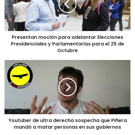
e
n
t
a
n
Presentan moción para adelantar Elecciones
m
Presidenciales y Parlamentarias para el 25 de
o
c
Octubre
i
ó
Y
n
o
p
u
a
t
r
u
a
b
a
e
d
r
e
d
l
Youtuber de ultra derecha sospecha que Piñera
e
a
mandó a matar personas en sus gobiernos
u
n
l