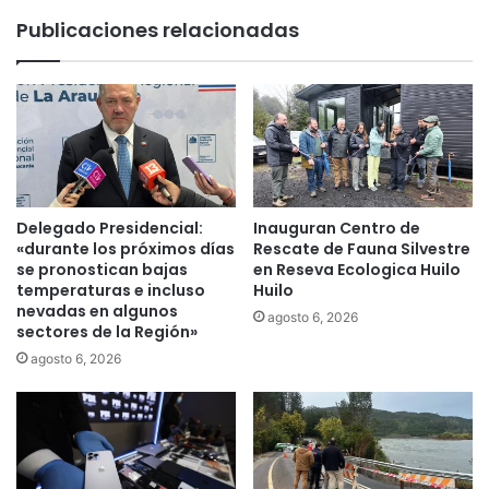
t
t
Publicaciones relacionadas
a
r
r
a
E
d
l
e
e
r
c
e
c
c
i
h
o
a
Delegado Presidencial:
Inauguran Centro de
n
s
«durante los próximos días
Rescate de Fauna Silvestre
e
o
se pronostican bajas
en Reseva Ecologica Huilo
s
temperaturas e incluso
Huilo
s
P
nevadas en algunos
p
agosto 6, 2026
sectores de la Región»
r
e
e
c
agosto 6, 2026
s
h
i
a
d
q
e
u
n
e