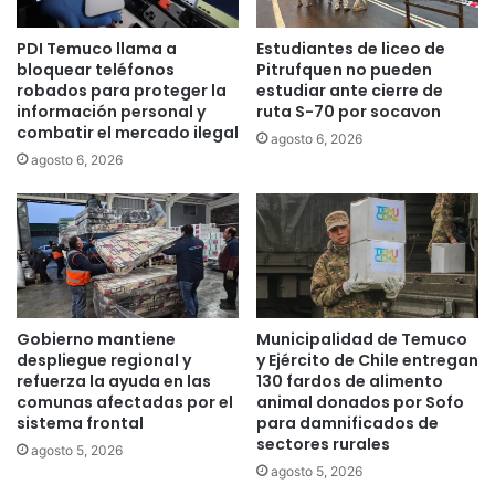
c
P
i
i
PDI Temuco llama a
Estudiantes de liceo de
a
ñ
bloquear teléfonos
Pitrufquen no pueden
l
e
robados para proteger la
estudiar ante cierre de
e
r
información personal y
ruta S-70 por socavon
s
a
combatir el mercado ilegal
agosto 6, 2026
y
m
agosto 6, 2026
P
a
a
n
r
d
l
ó
a
a
m
m
e
a
n
t
Gobierno mantiene
Municipalidad de Temuco
t
a
despliegue regional y
y Ejército de Chile entregan
a
r
refuerza la ayuda en las
130 fardos de alimento
r
comunas afectadas por el
animal donados por Sofo
p
i
sistema frontal
para damnificados de
e
sectores rurales
a
r
agosto 5, 2026
s
s
agosto 5, 2026
p
o