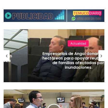
Actualidad
Empresarios de Angol donan cua
lación
hectáreas para apoyar reubicac
hueza
de familias afectadas por
pó
inundaciones
P
r
e
s