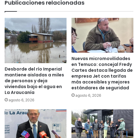
Publicaciones relacionadas
i
t
s
o
t
s
o
p
r
a
i
r
a
a
,
l
s
a
Nuevas micromovilidades
e
c
en Temuco: concejal Fredy
Desborde del río Imperial
h
o
Cartes destaca llegada de
mantiene aisladas a miles
a
empresa Jet con tarifas
m
de personas y deja
más accesibles y mejores
r
u
viviendas bajo el agua en
estándares de seguridad
á
n
La Araucanía
u
i
agosto 6, 2026
agosto 6, 2026
n
d
c
a
á
d
l
e
c
s
u
t