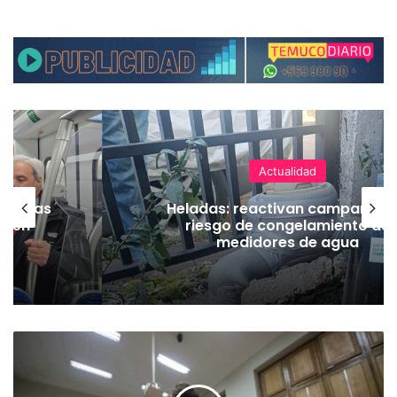
Actualidad
Heladas: reactivan campaña por
riesgo de congelamiento de
medidores de agua
C
o
n
f