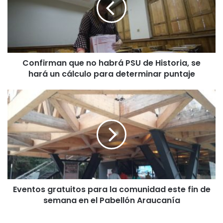
i
r
m
a
n
Confirman que no habrá PSU de Historia, se
q
hará un cálculo para determinar puntaje
u
e
n
E
o
v
h
e
a
n
b
t
r
o
á
s
P
g
S
r
U
Eventos gratuitos para la comunidad este fin de
a
d
semana en el Pabellón Araucanía
t
e
u
H
i