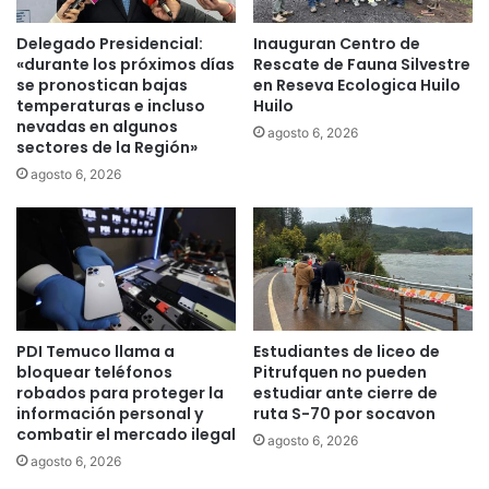
l
e
o
f
Delegado Presidencial:
Inauguran Centro de
p
i
«durante los próximos días
Rescate de Fauna Silvestre
a
n
se pronostican bajas
en Reseva Ecologica Huilo
r
d
temperaturas e incluso
Huilo
a
e
nevadas en algunos
agosto 6, 2026
d
sectores de la Región»
s
e
e
agosto 6, 2026
t
m
e
a
r
n
m
a
i
e
n
n
a
e
PDI Temuco llama a
Estudiantes de liceo de
r
l
bloquear teléfonos
Pitrufquen no pueden
p
P
robados para proteger la
estudiar ante cierre de
u
a
información personal y
ruta S-70 por socavon
n
b
combatir el mercado ilegal
agosto 6, 2026
t
e
agosto 6, 2026
a
l
j