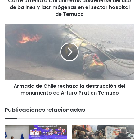
Corte ordena a Carabineros abstenerse del uso
n
de balines y lacrimógenas en el sector hospital
a
a
de Temuco
C
a
A
r
r
a
m
b
a
i
d
n
a
e
d
r
e
o
C
s
Armada de Chile rechaza la destrucción del
h
a
monumento de Arturo Prat en Temuco
i
b
l
s
e
Publicaciones relacionadas
t
r
e
e
n
c
e
h
r
a