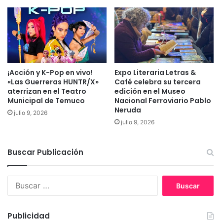
r
u
i
m
m
e
ó
n
g
t
e
o
n
d
¡Acción y K-Pop en vivo!
Expo Literaria Letras &
a
e
«Las Guerreras HUNTR/X»
Café celebra su tercera
s
A
aterrizan en el Teatro
edición en el Museo
e
r
Municipal de Temuco
Nacional Ferroviario Pablo
n
t
Neruda
julio 9, 2026
e
u
julio 9, 2026
l
r
s
o
e
P
Buscar Publicación
c
r
t
a
o
B
t
r
u
e
h
s
n
o
c
T
Publicidad