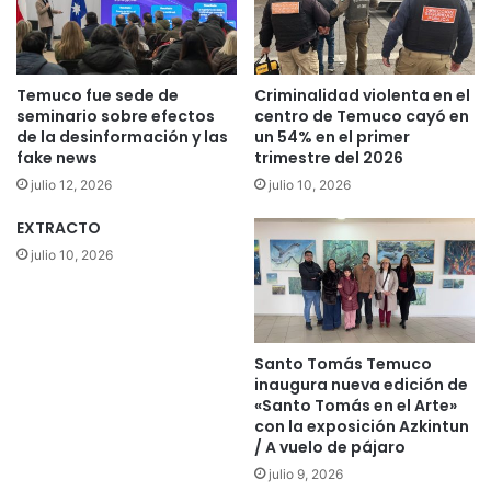
s
z
e
a
d
l
e
a
Temuco fue sede de
Criminalidad violenta en el
l
d
seminario sobre efectos
centro de Temuco cayó en
u
e
de la desinformación y las
un 54% en el primer
s
fake news
trimestre del 2026
s
o
t
julio 12, 2026
julio 10, 2026
d
r
e
u
EXTRACTO
b
c
julio 10, 2026
a
c
l
i
i
ó
n
n
e
Santo Tomás Temuco
d
inaugura nueva edición de
s
e
«Santo Tomás en el Arte»
y
l
con la exposición Azkintun
l
m
/ A vuelo de pájaro
a
o
julio 9, 2026
c
n