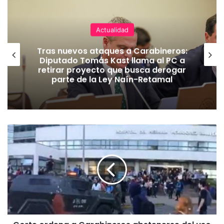
Actualidad
Tras nuevos ataques a Carabineros:
Diputado Tomás Kast llama al PC a
retirar proyecto que busca derogar
parte de la Ley Naín-Retamal
C
o
r
t
e
o
r
d
e