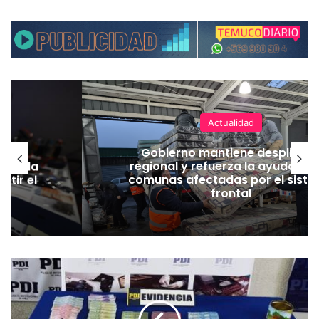
Actualidad
ear
Gobierno mantiene despliegu
eger la
regional y refuerza la ayuda en 
atir el
comunas afectadas por el sist
frontal
P
D
I
d