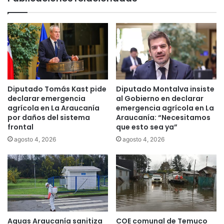
t
r
a
g
n
í
d
a
r
a
o
n
g
u
a
n
e
c
Diputado Tomás Kast pide
Diputado Montalva insiste
n
i
declarar emergencia
al Gobierno en declarar
L
a
agrícola en La Araucanía
emergencia agrícola en La
a
por daños del sistema
Araucanía: “Necesitamos
q
frontal
que esto sea ya”
u
u
t
e
agosto 4, 2026
agosto 4, 2026
a
c
r
u
o
e
n
t
a
s
Aguas Araucanía sanitiza
COE comunal de Temuco
d