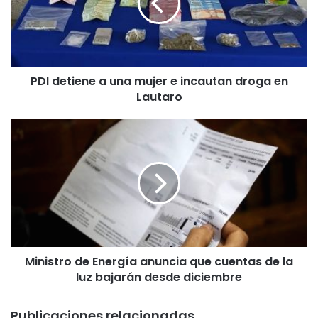
e
t
i
e
n
PDI detiene a una mujer e incautan droga en
e
Lautaro
a
u
n
M
a
i
m
n
u
i
j
s
e
t
r
r
e
o
i
d
n
Ministro de Energía anuncia que cuentas de la
e
c
luz bajarán desde diciembre
E
a
n
u
e
Publicaciones relacionadas