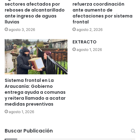
sectores afectados por
refuerza coordinación
e
reboses de alcantarillado
ante aumento de
l
ante ingreso de aguas
afectaciones por sistema
a
lluvias
frontal
l
agosto 3, 2026
agosto 2, 2026
u
z
EXTRACTO
b
agosto 1, 2026
a
j
a
r
á
Sistema frontal en La
n
Araucanía: Gobierno
d
entrega ayuda a comunas
e
y reitera llamado a acatar
medidas preventivas
s
d
agosto 1, 2026
e
d
i
Buscar Publicación
c