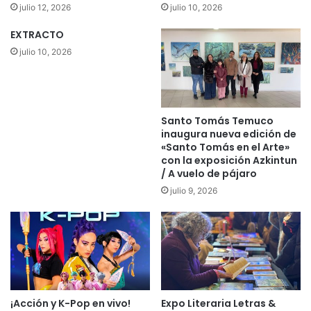
n
d
julio 12, 2026
julio 10, 2026
í
i
a
s
EXTRACTO
m
p
julio 10, 2026
a
a
n
r
t
o
i
s
e
Santo Tomás Temuco
d
inaugura nueva edición de
n
e
«Santo Tomás en el Arte»
e
v
con la exposición Azkintun
n
e
/ A vuelo de pájaro
p
c
julio 9, 2026
a
i
r
n
o
o
q
u
e
i
m
¡Acción y K-Pop en vivo!
Expo Literaria Letras &
p