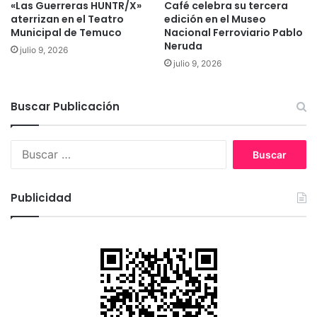
«Las Guerreras HUNTR/X»
Café celebra su tercera
i
aterrizan en el Teatro
edición en el Museo
d
Municipal de Temuco
Nacional Ferroviario Pablo
i
Neruda
julio 9, 2026
ó
julio 9, 2026
a
s
f
Buscar Publicación
a
l
t
B
a
u
r
s
f
c
Publicidad
u
a
e
r
r
:
a
d
e
s
u