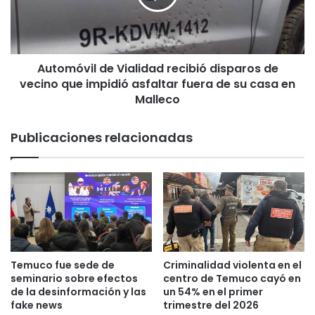
u
ó
d
v
M
i
u
l
n
Automóvil de Vialidad recibió disparos de
d
i
vecino que impidió asfaltar fuera de su casa en
e
c
V
Malleco
i
i
p
a
Publicaciones relacionadas
a
l
l
i
d
d
e
a
L
d
a
r
A
e
r
c
a
i
Temuco fue sede de
Criminalidad violenta en el
u
b
seminario sobre efectos
centro de Temuco cayó en
c
i
de la desinformación y las
un 54% en el primer
a
ó
fake news
trimestre del 2026