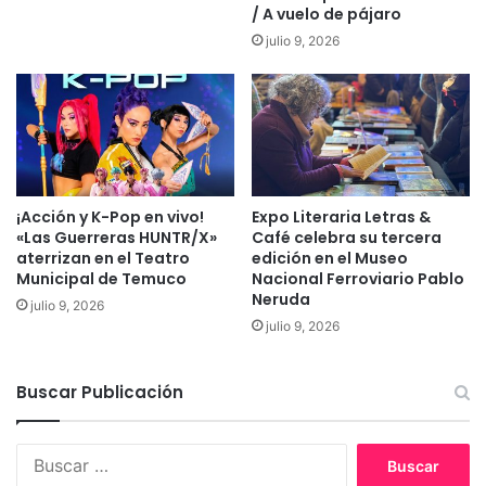
a
/ A vuelo de pájaro
o
l
julio 9, 2026
s
l
p
i
i
d
t
o
a
s
l
o
d
c
e
i
¡Acción y K-Pop en vivo!
Expo Literaria Letras &
T
a
«Las Guerreras HUNTR/X»
Café celebra su tercera
e
l
aterrizan en el Teatro
edición en el Museo
m
y
Municipal de Temuco
Nacional Ferroviario Pablo
u
p
Neruda
julio 9, 2026
c
o
julio 9, 2026
o
l
í
t
Buscar Publicación
i
c
B
o
u
e