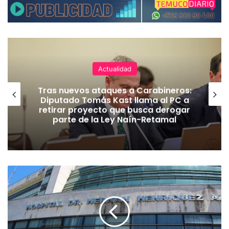
Actualidad
Tras nuevos ataques a Carabineros:
Diputado Tomás Kast llama al PC a
retirar proyecto que busca derogar
parte de la Ley Naín-Retamal
A
c
u
s
a
d