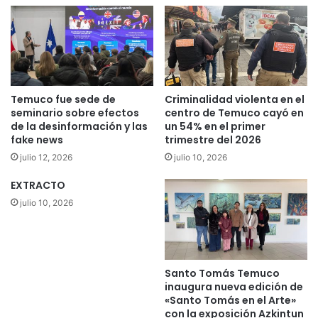
d
s
e
u
1
v
5
e
a
r
ñ
s
o
i
Temuco fue sede de
Criminalidad violenta en el
s
ó
seminario sobre efectos
centro de Temuco cayó en
e
n
de la desinformación y las
un 54% en el primer
s
fake news
trimestre del 2026
2
i
0
julio 12, 2026
julio 10, 2026
n
1
t
9
EXTRACTO
e
p
julio 10, 2026
r
e
n
s
a
e
d
a
Santo Tomás Temuco
o
e
inaugura nueva edición de
e
s
«Santo Tomás en el Arte»
n
t
con la exposición Azkintun
h