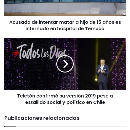
o
d
e
Acusado de intentar matar a hijo de 15 años es
i
internado en hospital de Temuco
n
t
e
T
n
e
t
l
a
e
r
t
m
ó
a
n
t
c
a
o
r
Teletón confirmó su versión 2019 pese a
n
a
estallido social y político en Chile
f
h
i
i
r
Publicaciones relacionadas
j
m
o
ó