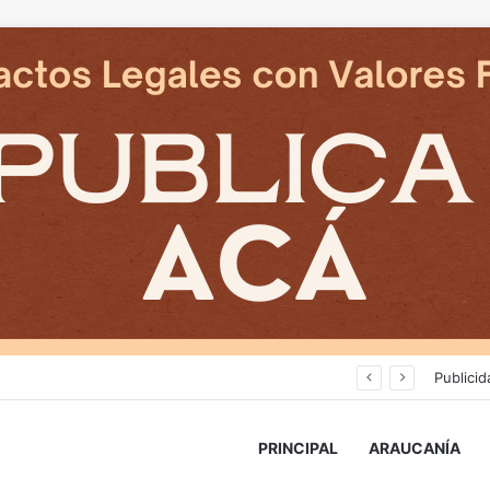
an en reposicion de energia en La Araucania
Publicid
PRINCIPAL
ARAUCANÍA