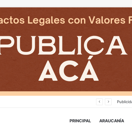
Cámaras municipales de Temuco detectaron la comercialización de tonelada y media de mercadería asiática ilegal
Publicid
PRINCIPAL
ARAUCANÍA