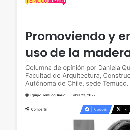
Actualidad
Araucanía
Columna de Opinión
Promoviendo y e
uso de la mader
Columna de opinión por Daniela Qu
Facultad de Arquitectura, Constru
Autónoma de Chile, sede Temuco.
Equipo TemucoDiario
abril 23, 2022
Compartir
Facebook
X