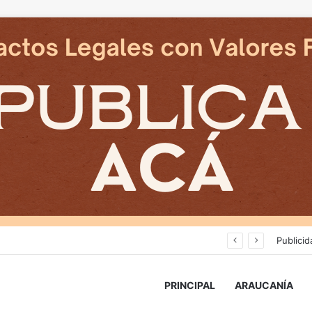
Deportes Temuco termina relación contractual con Arturo Sanhueza tras derrota ante Copiapó
Publicid
PRINCIPAL
ARAUCANÍA